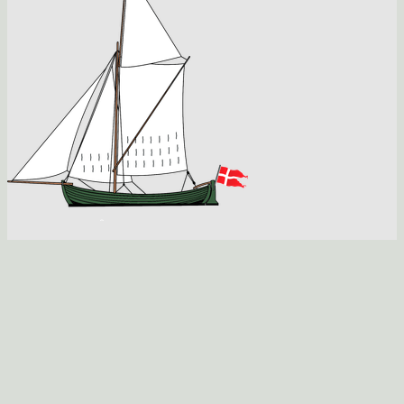
Webmaster Jens Peter Pihl
Øresundsbåden SAGA:
Saga er en gudinde i nordisk mytologi. Hun tilhører 
som asynje kredsen omkring Odin og er måske identisk 
med Frigg.
Citat:Finn Stefánsson