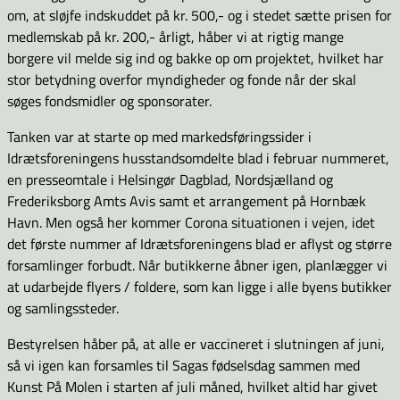
om, at sløjfe indskuddet på kr. 500,- og i stedet sætte prisen for
medlemskab på kr. 200,- årligt, håber vi at rigtig mange
borgere vil melde sig ind og bakke op om projektet, hvilket har
stor betydning overfor myndigheder og fonde når der skal
søges fondsmidler og sponsorater.
Tanken var at starte op med markedsføringssider i
Idrætsforeningens husstandsomdelte blad i februar nummeret,
en presseomtale i Helsingør Dagblad, Nordsjælland og
Frederiksborg Amts Avis samt et arrangement på Hornbæk
Havn. Men også her kommer Corona situationen i vejen, idet
det første nummer af Idrætsforeningens blad er aflyst og større
forsamlinger forbudt. Når butikkerne åbner igen, planlægger vi
at udarbejde flyers / foldere, som kan ligge i alle byens butikker
og samlingssteder.
Bestyrelsen håber på, at alle er vaccineret i slutningen af juni,
så vi igen kan forsamles til Sagas fødselsdag sammen med
Kunst På Molen i starten af juli måned, hvilket altid har givet