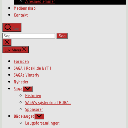
Æresmedlemmer
Medlemskab
Kontakt
Søg
Søg
efter:
Luk
søgning
Luk Menu
Forsiden
SAGA i Roskilde NYT !
SAGAs Vinterly
Nyheder
Saga
Vis
undermenu
Historien
SAGA’s søsterskib THORA..
Sponsorer
Bådelauget
Vis
undermenu
Laugsforsamlinger: